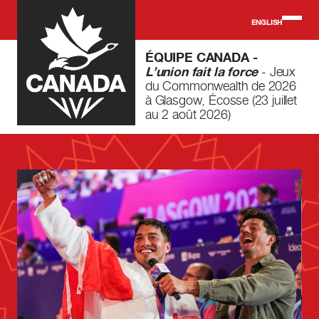
Skip to main content
ENGLISH
ÉQUIPE CANADA -
L’union fait la force
- Jeux
du Commonwealth de 2026
à Glasgow, Écosse (23 juillet
au 2 août 2026)