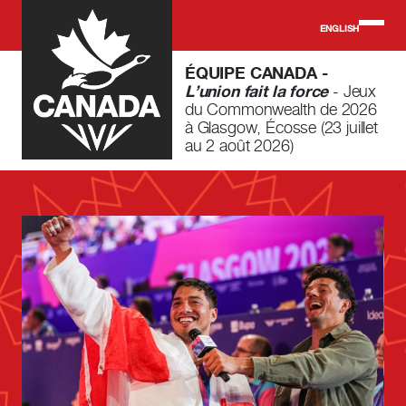
Skip to main content
ENGLISH
ÉQUIPE CANADA -
L’union fait la force
- Jeux
du Commonwealth de 2026
à Glasgow, Écosse (23 juillet
au 2 août 2026)