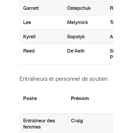
Garrett
Ostepchuk
Regina, S
Lee
Melymick
Toronto, 
Kyrell
Sopotyk
Aberdeen,
Reed
De’Aeth
Sherwood
Park, AB
Entraîneurs et personnel de soutien :
Poste
Prénom
Nom
Entraîneur des
Craig
Campbel
femmes