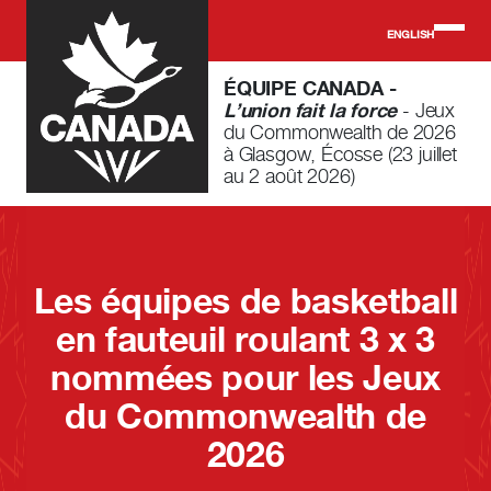
Skip to main content
ENGLISH
ÉQUIPE CANADA -
L’union fait la force
- Jeux
du Commonwealth de 2026
à Glasgow, Écosse (23 juillet
au 2 août 2026)
Les équipes de basketball
en fauteuil roulant 3 x 3
nommées pour les Jeux
du Commonwealth de
2026