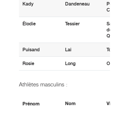
Kady
Dandeneau
Pender Isl
C.-B.
Élodie
Tessier
Saint-Ger
de-Granth
QC
Puisand
Lai
Toronto, 
Rosie
Long
Oakville, 
Athlètes masculins :
Nom
Ville d’ori
Prénom