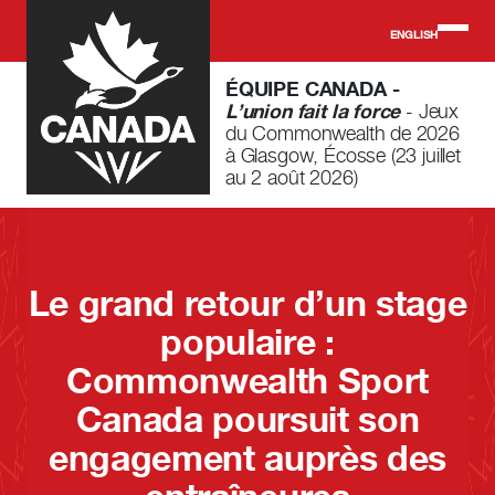
Skip to main content
ENGLISH
ÉQUIPE CANADA -
L’union fait la force
- Jeux
du Commonwealth de 2026
à Glasgow, Écosse (23 juillet
au 2 août 2026)
Le grand retour d’un stage
populaire :
Commonwealth Sport
Canada poursuit son
engagement auprès des