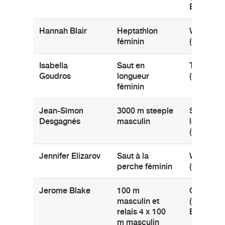
Britanniq
Hannah Blair
Heptathlon
Waterloo
féminin
(Ontario)
Isabella
Saut en
Toronto
Goudros
longueur
(Ontario)
féminin
Jean-Simon
3000 m steeple
Saint-Fer
Desgagnés
masculin
les-Neige
(Québec)
Jennifer Elizarov
Saut à la
Waterloo
perche féminin
(Ontario)
Jerome Blake
100 m
Coquitla
masculin et
(Colombi
relais 4 x 100
Britanniq
m masculin