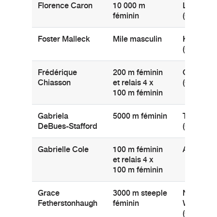
Florence Caron
10 000 m
La Malba
féminin
(Québec)
Foster Malleck
Mile masculin
Kitchener
(Ontario)
Frédérique
200 m féminin
Québec
Chiasson
et relais 4 x
(Québec)
100 m féminin
Gabriela
5000 m féminin
Toronto
DeBues-Stafford
(Ontario)
Gabrielle Cole
100 m féminin
Ajax (Onta
et relais 4 x
100 m féminin
Grace
3000 m steeple
New
Fetherstonhaugh
féminin
Westmins
(Colombi