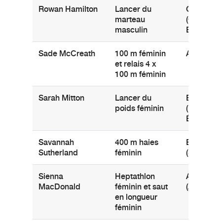
Rowan Hamilton
Lancer du
Chilliwac
marteau
(Colombi
masculin
Britanniq
Sade McCreath
100 m féminin
Ajax (Onta
et relais 4 x
100 m féminin
Sarah Mitton
Lancer du
Brooklyn
poids féminin
(Nouvelle
Écosse)
Savannah
400 m haies
Borden
Sutherland
féminin
(Saskatc
Sienna
Heptathlon
Airdrie
MacDonald
féminin et saut
(Alberta)
en longueur
féminin