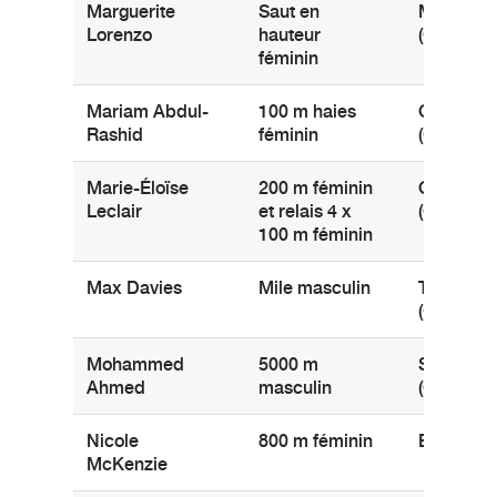
Marguerite
Saut en
Montréal
Lorenzo
hauteur
(Québec)
féminin
Mariam Abdul-
100 m haies
Oshawa
Rashid
féminin
(Ontario)
Marie-Éloïse
200 m féminin
Candiac
Leclair
et relais 4 x
(Québec)
100 m féminin
Max Davies
Mile masculin
Toronto
(Ontario)
Mohammed
5000 m
St. Catha
Ahmed
masculin
(Ontario)
Nicole
800 m féminin
Elora (Ont
McKenzie