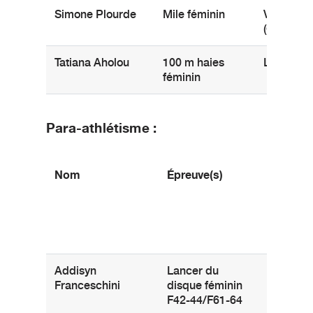
Simone Plourde
Mile féminin
Verdun
(Québec)
Tatiana Aholou
100 m haies
Laval (Qu
féminin
Para-athlétisme :
Nom
Épreuve(s)
Ville d’o
Addisyn
Lancer du
Thunder
Franceschini
disque féminin
(Ontario)
F42-44/F61-64