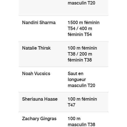
masculin T20
(Colombi
Britanni
Nandini Sharma
1500 m féminin
Brampto
T54 / 400 m
(Ontario)
féminin T54
Natalie Thirsk
100 m féminin
Edmont
T38 / 200 m
(Alberta)
féminin T38
Noah Vucsics
Saut en
Calgary
longueur
(Alberta)
masculin T20
Sheriauna Haase
100 m féminin
Toronto
T47
(Ontario)
Zachary Gingras
100 m
Markha
masculin T38
(Ontario)