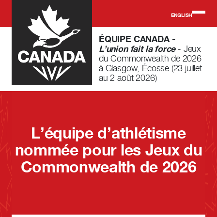
Skip to main content
ENGLISH
ÉQUIPE CANADA -
L’union fait la force
- Jeux
du Commonwealth de 2026
à Glasgow, Écosse (23 juillet
au 2 août 2026)
L’équipe d’athlétisme
nommée pour les Jeux du
Commonwealth de 2026