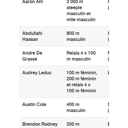
Aaron Ahl
3 000 m
Calgary
steeple
(Alberta)
masculin et
mile masculin
Abdullahi
800 m
Scarboro
Hassan
masculin
(Ontario)
Andre De
Relais 4 x 100
Markham
Grasse
m masculin
(Ontario)
Audrey Leduc
100 m féminin,
Laval (Qu
200 m féminin
et relais 4 x
100 m féminin
Austin Cole
400 m
Sherwood
masculin
(Alberta)
Brendon Rodney
200 m
Etobicok