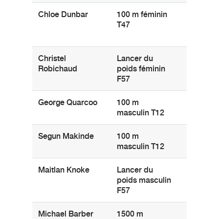
Chloe Dunbar
100 m féminin
Brooklyn
T47
(Nouvell
Écosse)
Christel
Lancer du
Grande-
Robichaud
poids féminin
(Nouvea
F57
Brunswic
George Quarcoo
100 m
Toronto
masculin T12
(Ontario)
Segun Makinde
100 m
Ottawa
masculin T12
(Ontario)
Maitlan Knoke
Lancer du
Saskato
poids masculin
(Saskat
F57
Michael Barber
1500 m
Victoria