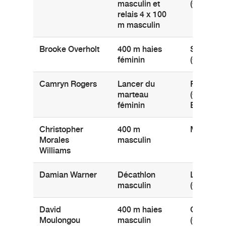
masculin et
(Ontario)
relais 4 x 100
m masculin
Brooke Overholt
400 m haies
St. Marys
féminin
(Ontario)
Camryn Rogers
Lancer du
Richmon
marteau
(Colombi
féminin
Britanniq
Christopher
400 m
Maple (On
Morales
masculin
Williams
Damian Warner
Décathlon
London
masculin
(Ontario)
David
400 m haies
Ottawa
Moulongou
masculin
(Ontario)