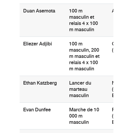
Duan Asemota
100 m
Ajax (Onta
masculin et
relais 4 x 100
m masculin
Eliezer Adjibi
100 m
Ottawa
masculin, 200
(Ontario)
m masculin et
relais 4 x 100
m masculin
Ethan Katzberg
Lancer du
Nanaimo
marteau
(Colombi
masculin
Britanniq
Evan Dunfee
Marche de 10
Richmon
000 m
(Colombi
masculin
Britanniq