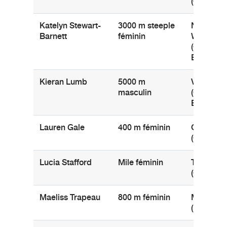
(Ontario)
Katelyn Stewart-
3000 m steeple
New
Barnett
féminin
Westmins
(Colombi
Britanniq
Kieran Lumb
5000 m
Vancouve
masculin
(Colombi
Britanniq
Lauren Gale
400 m féminin
Ottawa
(Ontario)
Lucia Stafford
Mile féminin
Toronto
(Ontario)
Maeliss Trapeau
800 m féminin
Martigue
(France)