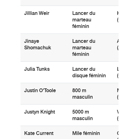
Jillian Weir
Lancer du
Kingston
marteau
(Ontario)
féminin
Jinaye
Lancer du
Airdrie
Shomachuk
marteau
(Alberta)
féminin
Julia Tunks
Lancer du
London
disque féminin
(Ontario)
Justin O'Toole
800 m
Montréal
masculin
(Québec)
Justyn Knight
5000 m
Vaughan
masculin
(Ontario)
Kate Current
Mile féminin
Cobourg