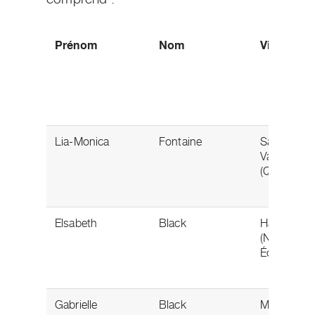
Prénom
Nom
Ville d’or
Lia-Monica
Fontaine
Salaberry-
Valleyfield
(Québec)
Elsabeth
Black
Halifax
(Nouvelle-
Écosse)
Gabrielle
Black
Milton (Ont