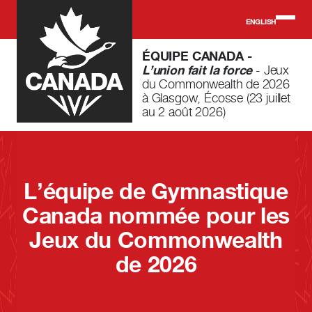
Skip to main content
ENGLISH
ÉQUIPE CANADA -
L’union fait la force
- Jeux
du Commonwealth de 2026
à Glasgow, Écosse (23 juillet
au 2 août 2026)
L’équipe de Gymnastique
Canada nommée pour les
Jeux du Commonwealth
de 2026