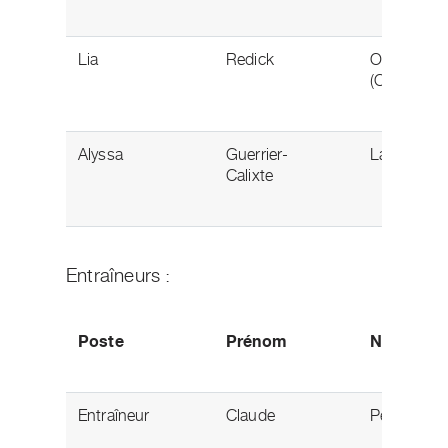
Lia
Redick
Oakville
(Ontario)
Alyssa
Guerrier-
Laval (Qué
Calixte
Entraîneurs :
Poste
Prénom
Nom
Entraîneur
Claude
Pelletier