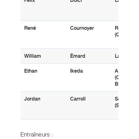
Félix
Dolci
Laval (Qué
René
Cournoyer
Repentign
(Québec)
William
Émard
Laval (Qué
Ethan
Ikeda
Abbotsfor
(Colombie
Britanniqu
Jordan
Carroll
Saskatoon
(Saskatch
Entraîneurs :