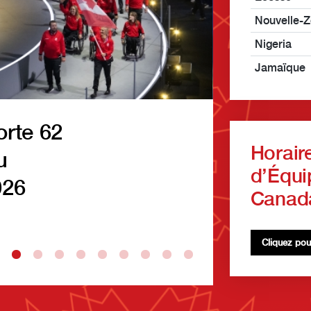
Nouvelle-
Nigeria
Jamaïque
s Jeux du
Maggie 
Horair
deux médailles
médaill
d’Équi
nière journée
Common
Canad
Cliquez pou
LIRE LA SUITE