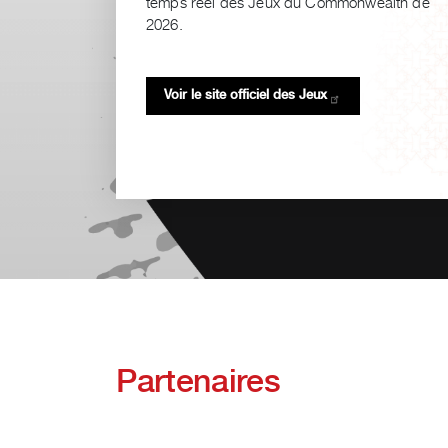
temps réel des Jeux du Commonwealth de
2026.
Voir le site officiel des
Jeux
Partenaires