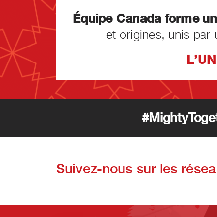
Équipe Canada forme un
et origines, unis pa
L’UN
#MightyToge
Suivez-nous sur les rése