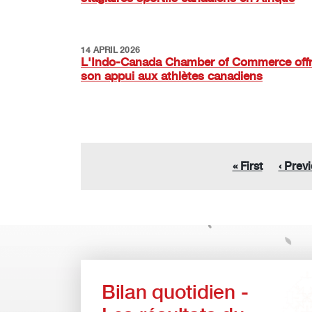
14 APRIL 2026
L'Indo-Canada Chamber of Commerce off
son appui aux athlètes canadiens
Pagination
First page
Previo
« First
‹ Prev
Bilan quotidien -