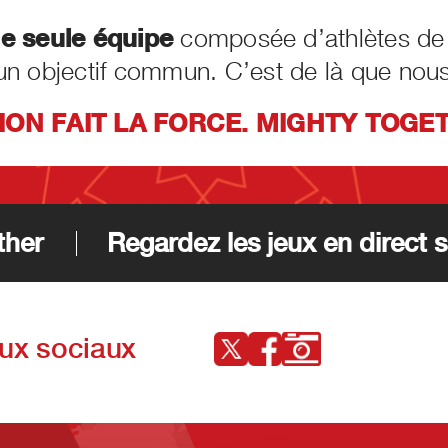
e seule équipe
composée d’athlètes de t
r un objectif commun. C’est de là que nous
ION FAIT LA FORCE. MIGHTY TOGE
ther
Regardez les jeux en direct s
aux sociaux