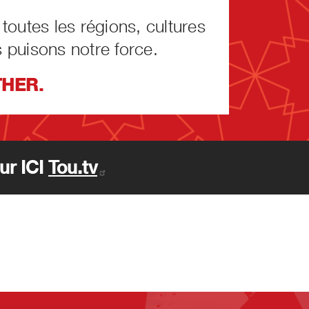
outes les régions, cultures
 puisons notre force.
THER.
ur ICI
Tou.tv