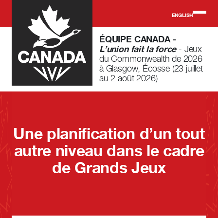
Skip to main content
ENGLISH
ÉQUIPE CANADA -
L’union fait la force
- Jeux
du Commonwealth de 2026
à Glasgow, Écosse (23 juillet
au 2 août 2026)
Une planification d’un tout
autre niveau dans le cadre
de Grands Jeux