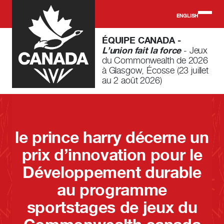
Skip to main content
ENGLISH
ÉQUIPE CANADA -
L’union fait la force
- Jeux
du Commonwealth de 2026
à Glasgow, Écosse (23 juillet
au 2 août 2026)
le prince harry décerne un
prix d’innovation pour le
Développement durable
au programme
sportstages de jeux du