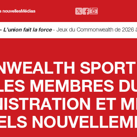
 nouvelles
Médias
-
L’union fait la force
- Jeux du Commonwealth de 2026 à G
WEALTH SPORT
 LES MEMBRES D
NISTRATION ET 
UELS NOUVELLEM