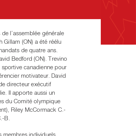
s de l’assemblée générale
h Gillam (ON) a été réélu
 mandats de quatre ans.
avid Bedford (ON). Trevino
 sportive canadienne pour
férencier motivateur. David
e directeur exécutif
. Il apporte aussi un
ès du Comité olympique
ent), Riley McCormack C.-
.-B.
es membres individuels