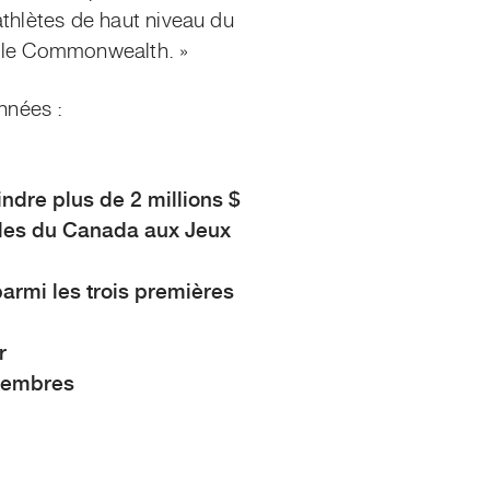
athlètes de haut niveau du
rs le Commonwealth. »
nnées :
dre plus de 2 millions $
les du Canada aux Jeux
armi les trois premières
r
 membres