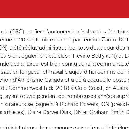
 (CSC) est fier d’annoncer le résultat des élection
 tenue le 20 septembre dernier par réunion Zoom. Keit
(ON) a été réélue administratrice, tous deux pour des
urs ont également été élus : Trevino Betty (ON) et D
nde des affaires, est bien connu dans la communauté
u saut en longueur et travaille aujourd’hui comme con
ection d’Athlétisme Canada et a déjà occupé le poste d
du Commonwealth de 2018 à Gold Coast, en Australie
ng, ayant œuvré pendant de nombreuses années aupr
nistrateurs se joignent à Richard Powers, ON (présid
es athlètes), Claire Carver Dias, ON et Graham Smith C
s administrateurs, les personnes suivantes ont été élu