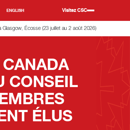
Visitez CSC
ENGLISH
lasgow, Écosse (23 juillet au 2 août 2026)
 CANADA
U CONSEIL
MEMBRES
ENT ÉLUS