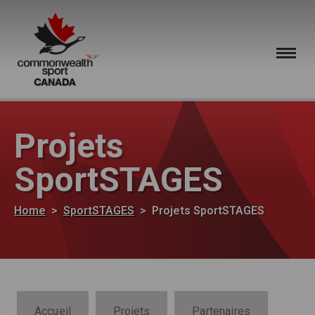
Skip to main content
Projets
SportSTAGES
Breadcrumb
Home
SportSTAGES
Projets SportSTAGES
SportWORKS Section Navigation
Accueil
Projets
Partenaires