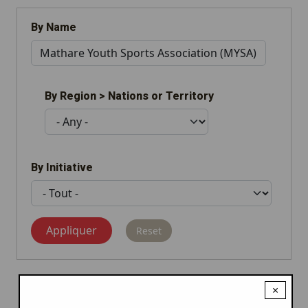
By Name
By Region > Nations or Territory
By Initiative
×