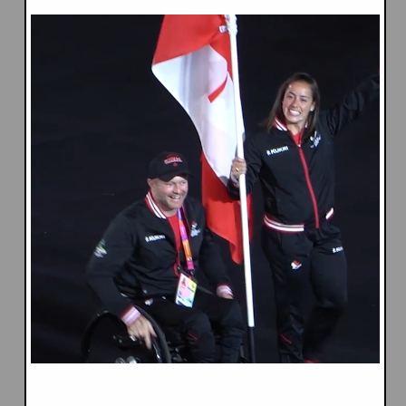
Mathare Youth Sports
Association (MYSA)
Africa
Kenya
Partners:
Mathare Youth Sports Association
(MYSA)