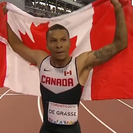
lts:
By Region > Nations or Territory
Meraka-Herd Boys
Africa
Lesotho