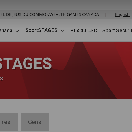
ICIEL DE JEUX DU COMMONWEALTH GAMES CANADA
|
English
SportSTAGES
anada
Prix du CSC
Sport Sécurit
tSTAGES
ES
ires
Gens