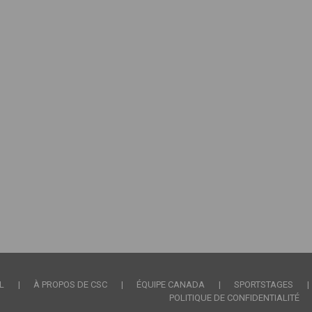
nks
L
À PROPOS DE CSC
ÉQUIPE CANADA
SPORTSTAGES
POLITIQUE DE CONFIDENTIALITÉ