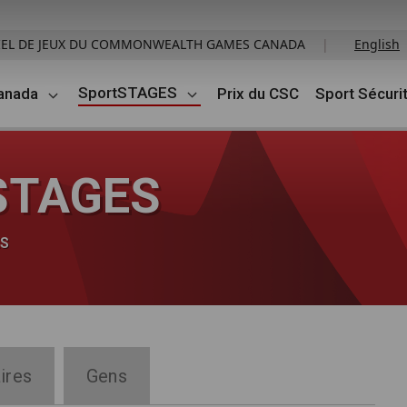
ICIEL DE JEUX DU COMMONWEALTH GAMES CANADA
|
English
SportSTAGES
anada
Prix du CSC
Sport Sécurit
tSTAGES
ES
ires
Gens