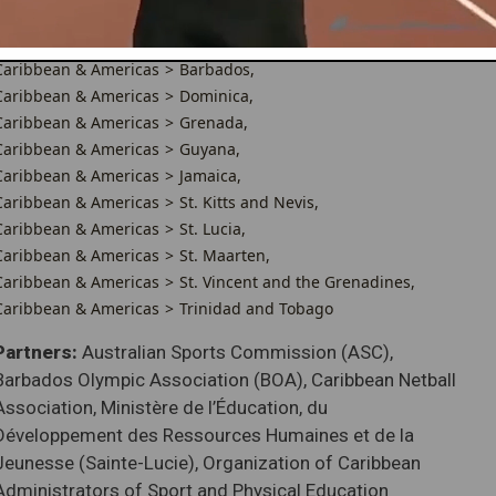
Caribbean & Americas
Anguilla
Caribbean & Americas
Antigua and Barbuda
Caribbean & Americas
Barbados
Caribbean & Americas
Dominica
Caribbean & Americas
Grenada
Caribbean & Americas
Guyana
Caribbean & Americas
Jamaica
Caribbean & Americas
St. Kitts and Nevis
Caribbean & Americas
St. Lucia
Caribbean & Americas
St. Maarten
Caribbean & Americas
St. Vincent and the Grenadines
Caribbean & Americas
Trinidad and Tobago
Partners:
Australian Sports Commission (ASC),
Barbados Olympic Association (BOA), Caribbean Netball
Association, Ministère de l’Éducation, du
Développement des Ressources Humaines et de la
Jeunesse (Sainte-Lucie), Organization of Caribbean
Administrators of Sport and Physical Education