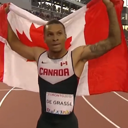
lts:
By Region > Nations or Territory
Caribbean Healthy Lifestyle Project (C-
HLP)