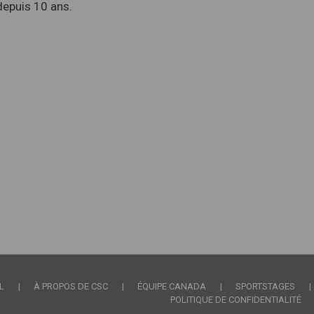
depuis 10 ans.
nks
L
À PROPOS DE CSC
ÉQUIPE CANADA
SPORTSTAGES
POLITIQUE DE CONFIDENTIALITÉ