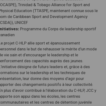
(OCASPE), Trinidad & Tobago Alliance for Sport and
Physical Education (TTASPE, maintenant connue sous le
nom de Caribbean Sport and Development Agency
(CSDA)), UNICEF
Initiatives:
Programme du Corps de leadership sportif
canadien
Le projet C-HLP allie sport et épanouissement
personnel dans le but de rehausser le mérite d’un mode
de vie sain et d’encourager le leadership et le
renforcement des capacités auprès des jeunes.
L’initiative désigne de futurs leaders et, grâce à des
formations sur le leadership et les techniques de
présentation, leur donne des moyens d’agir pour
apporter des changements positifs à leur collectivité.
En plus d’avoir contribué à l’élaboration du C-HLP, JCC y
apporte son appui dans les écoles, les centres
communautaires et les centres de détention juvénile