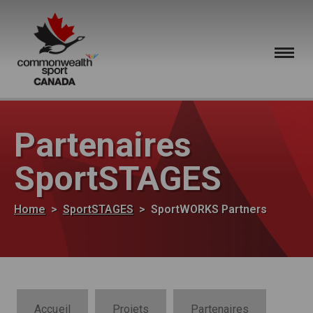
Skip to main content
Partenaires
SportSTAGES
Breadcrumb
Home
SportSTAGES
SportWORKS Partners
SportWORKS Section Navigation
Accueil
Projets
Partenaires